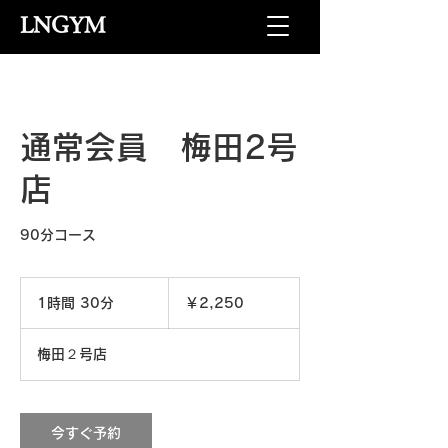
LNGYM
通常会員 梅田2号
店
90分コース
2,250
円
1時間 30分
1
￥2,250
時
3
梅田２号店
0
分
今すぐ予約