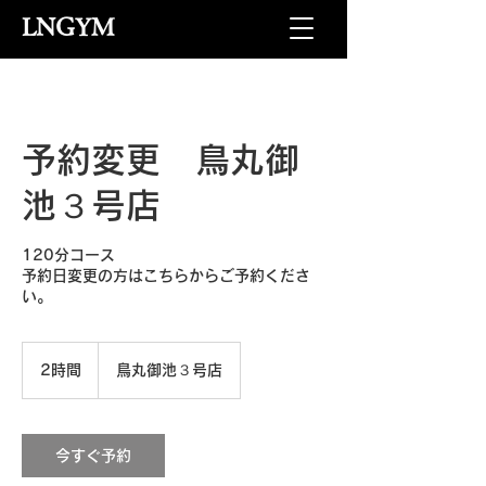
LNGYM
予約変更 鳥丸御
池３号店
120分コース
予約日変更の方はこちらからご予約くださ
い。
2時間
2
鳥丸御池３号店
時
間
今すぐ予約