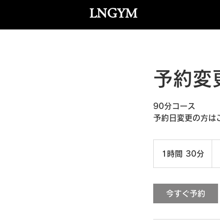
LNGYM
予約変
90分コース
予約日変更の方は
1時間 30分
1
時
3
0
今すぐ予約
分