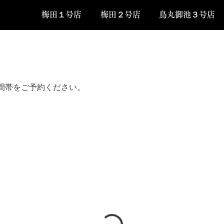
梅田１号店
梅田２号店
鳥丸御池３号店
間帯をご予約ください。