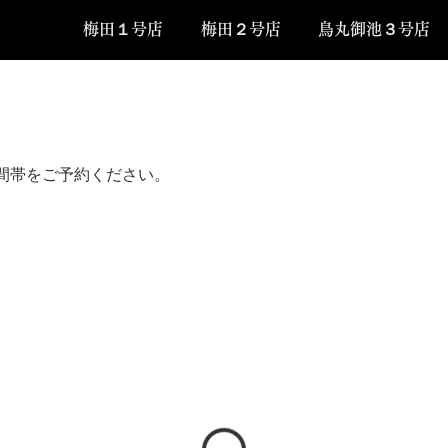
梅田１号店
梅田２号店
鳥丸御池３号店
間帯をご予約ください。