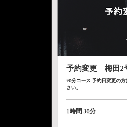
予約変更 梅田2
90分コース 予約日変更の
さい。
1時間 30分