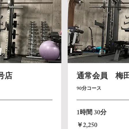
号店
通常会員 梅田
90分コース
1時間 30分
2,250
￥2,250
円