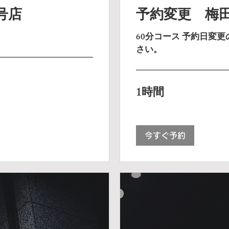
号店
予約変更 梅田
60分コース 予約日変
さい。
1時間
今すぐ予約